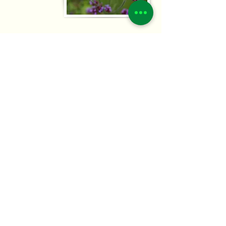
PRIJZEN
Elke tuin is uniek, net als jouw
wensen. Daarom stel ik met
plezier een op maat gemaakte
offerte voor jou op.
Ontdek de beste oplossing voor
jouw groene en sfeervolle tuin!
JA! IK WIL EEN OFFERTE
Volg mij op